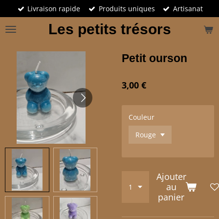
Livraison rapide
Produits uniques
Artisanat
Passer
au
Les petits trésors
contenu
principal
Petit ourson
3,00 €
Couleur
Ajouter
au
panier