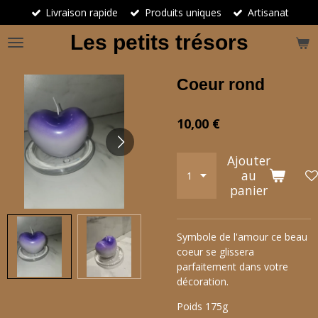
Livraison rapide
Produits uniques
Artisanat
Passer
au
Les petits trésors
contenu
principal
Coeur rond
10,00 €
Ajouter
au
panier
Symbole de l'amour ce beau
coeur se glissera
parfaitement dans votre
décoration.
Poids 175g