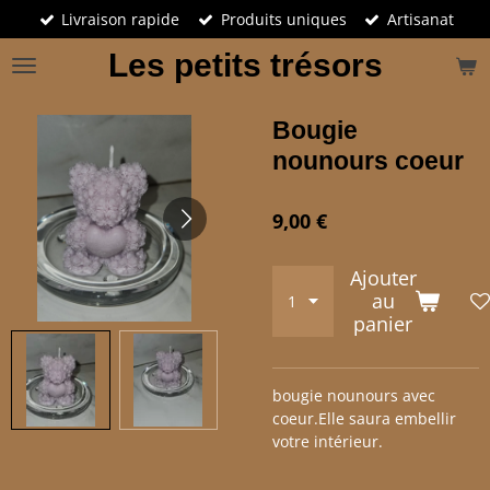
Livraison rapide
Produits uniques
Artisanat
Passer
au
Les petits trésors
contenu
principal
Bougie
nounours coeur
9,00 €
Ajouter
au
panier
bougie nounours avec
coeur.Elle saura embellir
votre intérieur.